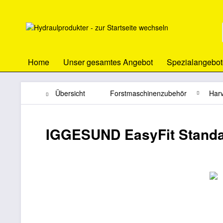
Home
Unser gesamtes Angebot
Spezialangebot
Übersicht
Forstmaschinenzubehör
Har
IGGESUND EasyFit Standa