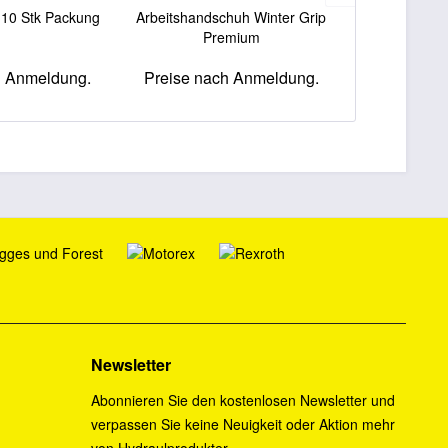
 10 Stk Packung
Arbeitshandschuh Winter Grip
PEWAG Flex H
Premium
Standar
h Anmeldung.
Preise nach Anmeldung.
Preise na
Newsletter
Abonnieren Sie den kostenlosen Newsletter und
verpassen Sie keine Neuigkeit oder Aktion mehr