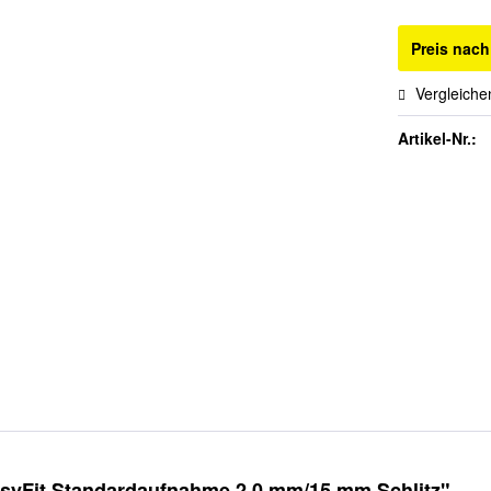
Preis nac
Vergleiche
Artikel-Nr.:
yFit Standardaufnahme 2,0 mm/15 mm Schlitz"