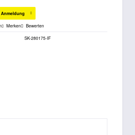
h Anmeldung
n
Merken
Bewerten
SK-280175-IF