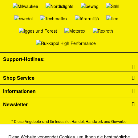
Support-Hotlines:
Shop Service
Informationen
Newsletter
* Diese Angebote sind für Industrie, Handel, Handwerk und Gewerbe
bestimmt.
Alle Preise verstehen sich zzgl. Mehrwertsteuer und
Versandkosten
und ggf.
Diese Website verwendet Cookies, um Ihnen die bestmögliche
Aktiv
Funktionale