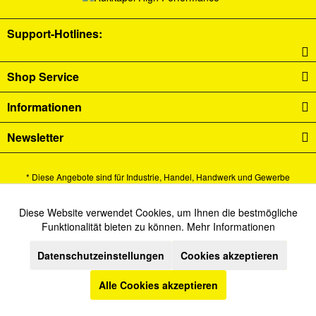
Support-Hotlines:
Shop Service
Informationen
Newsletter
* Diese Angebote sind für Industrie, Handel, Handwerk und Gewerbe
bestimmt.
Alle Preise verstehen sich zzgl. Mehrwertsteuer und
Versandkosten
und ggf.
Diese Website verwendet Cookies, um Ihnen die bestmögliche
Aktiv
Funktionale
Funktionalität bieten zu können.
Mehr Informationen
Nachnahmegebühren, wenn nicht anders beschrieben.
Datenschutzeinstellungen
Cookies akzeptieren
Cookie-Einstellungen
Newsletter
Kontakt
Inaktiv
Marketing
Versand und Zahlungsbedingungen
Datenschutz
AGB
Alle Cookies akzeptieren
Inaktiv
Tracking
Impressum