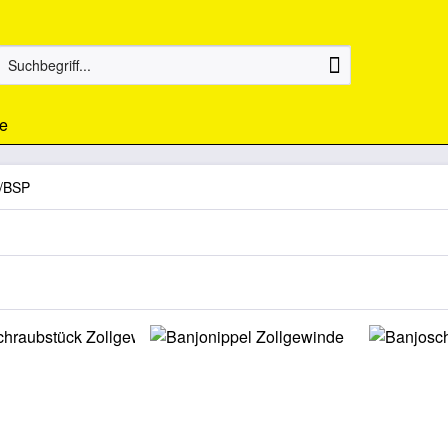
e
l/BSP