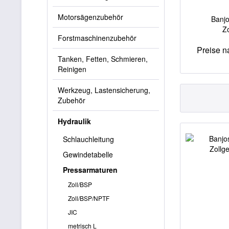
Motorsägenzubehör
Banj
Z
Forstmaschinenzubehör
Preise 
Tanken, Fetten, Schmieren,
Reinigen
Werkzeug, Lastensicherung,
Zubehör
Hydraulik
Schlauchleitung
Gewindetabelle
Pressarmaturen
Zoll/BSP
Zoll/BSP/NPTF
JIC
metrisch L