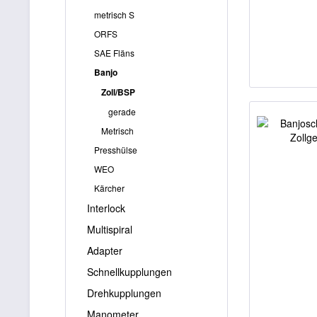
metrisch S
ORFS
SAE Fläns
Banjo
Zoll/BSP
gerade
Metrisch
Presshülse
WEO
Kärcher
Interlock
Multispiral
Adapter
Schnellkupplungen
Drehkupplungen
Manometer