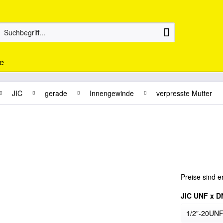
e
JIC
gerade
Innengewinde
verpresste Mutter
Preise sind e
JIC UNF x D