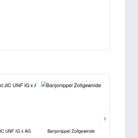
JIC UNF IG x AG
Banjonippel Zollgewinde
90° Rohrb