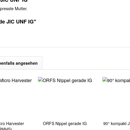
presste Mutter.
de JIC UNF IG"
benfalls angesehen
cro Harvester
ORFS Nippel gerade IG
90° kompakt 
RMHS)...