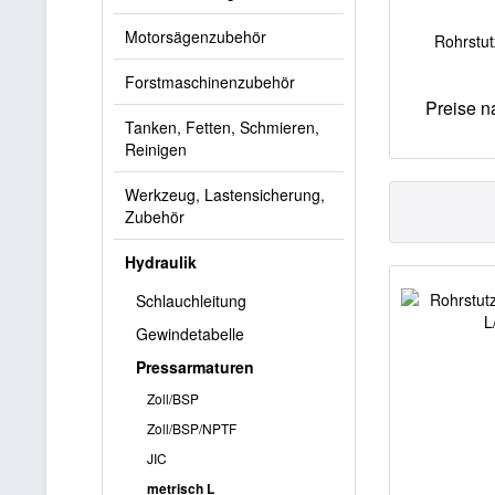
Motorsägenzubehör
Rohrstut
Forstmaschinenzubehör
Preise 
Tanken, Fetten, Schmieren,
Reinigen
Werkzeug, Lastensicherung,
Zubehör
Hydraulik
Schlauchleitung
Gewindetabelle
Pressarmaturen
Zoll/BSP
Zoll/BSP/NPTF
JIC
metrisch L