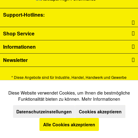
Support-Hotlines:
Shop Service
Informationen
Newsletter
* Diese Angebote sind für Industrie, Handel, Handwerk und Gewerbe
bestimmt.
Alle Preise verstehen sich zzgl. Mehrwertsteuer und
Versandkosten
und ggf.
Diese Website verwendet Cookies, um Ihnen die bestmögliche
Aktiv
Funktionale
Funktionalität bieten zu können.
Mehr Informationen
Nachnahmegebühren, wenn nicht anders beschrieben.
Datenschutzeinstellungen
Cookies akzeptieren
Cookie-Einstellungen
Newsletter
Kontakt
Inaktiv
Marketing
Versand und Zahlungsbedingungen
Datenschutz
AGB
Alle Cookies akzeptieren
Inaktiv
Tracking
Impressum