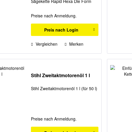
Sägekette Rapid Hexa Die Form
der STIHL Hexa Feile ist innovativ
und optimal auf die Zähne der 3/8"
Preise nach Anmeldung.
Rapid Hexa Sägeketten
abgestimmt. Damit können...
Preis nach Login
Vergleichen
Merken
Stihl Zweitaktmotorenöl 1 l
Stihl Zweitaktmotorenöl 1 l (für 50 l)
Preise nach Anmeldung.