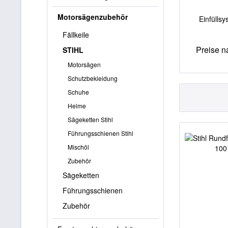
Motorsägenzubehör
Einfüllsy
Fällkeile
Preise 
STIHL
Motorsägen
Schutzbekleidung
Schuhe
Helme
Sägeketten Stihl
Führungsschienen Stihl
Mischöl
Zubehör
Sägeketten
Führungsschienen
Zubehör