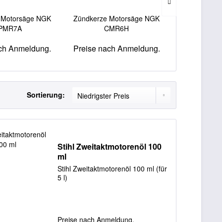
 Motorsäge NGK
Zündkerze Motorsäge NGK
Feileng
PMR7A
CMR6H
ch Anmeldung.
Preise nach Anmeldung.
Preise nac
Sortierung:
Stihl Zweitaktmotorenöl 100
ml
Stihl Zweitaktmotorenöl 100 ml (für
5 l)
Preise nach Anmeldung.