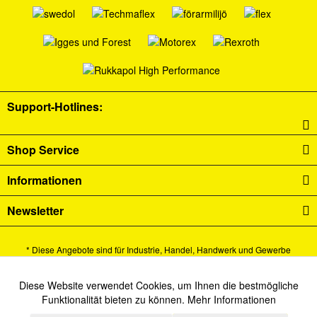
Support-Hotlines:
Shop Service
Informationen
Newsletter
* Diese Angebote sind für Industrie, Handel, Handwerk und Gewerbe
bestimmt.
Alle Preise verstehen sich zzgl. Mehrwertsteuer und
Versandkosten
und ggf.
Diese Website verwendet Cookies, um Ihnen die bestmögliche
Aktiv
Funktionale
Funktionalität bieten zu können.
Mehr Informationen
Nachnahmegebühren, wenn nicht anders beschrieben.