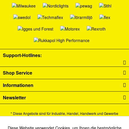
Support-Hotlines:
Shop Service
Informationen
Newsletter
* Diese Angebote sind für Industrie, Handel, Handwerk und Gewerbe
bestimmt.
Alle Preise verstehen sich zzgl. Mehrwertsteuer und
Versandkosten
und ggf.
Diese Website verwendet Cookies, um Ihnen die bestmögliche
Aktiv
Funktionale