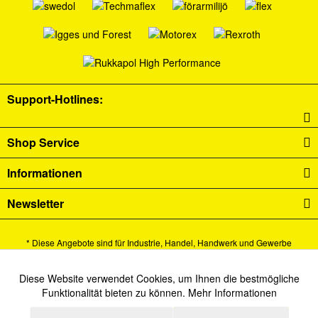
Support-Hotlines:
Shop Service
Informationen
Newsletter
* Diese Angebote sind für Industrie, Handel, Handwerk und Gewerbe
bestimmt.
Alle Preise verstehen sich zzgl. Mehrwertsteuer und
Versandkosten
und ggf.
Diese Website verwendet Cookies, um Ihnen die bestmögliche
Aktiv
Funktionale
Funktionalität bieten zu können.
Mehr Informationen
Nachnahmegebühren, wenn nicht anders beschrieben.