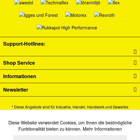
Support-Hotlines:
Shop Service
Informationen
Newsletter
* Diese Angebote sind für Industrie, Handel, Handwerk und Gewerbe
bestimmt.
Alle Preise verstehen sich zzgl. Mehrwertsteuer und
Versandkosten
und ggf.
Diese Website verwendet Cookies, um Ihnen die bestmögliche
Aktiv
Funktionale
Funktionalität bieten zu können.
Mehr Informationen
Nachnahmegebühren, wenn nicht anders beschrieben.