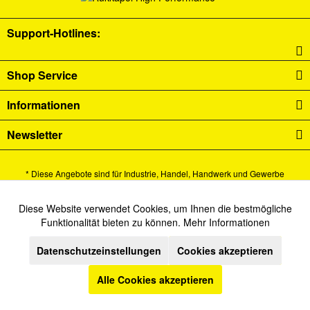
Support-Hotlines:
Shop Service
Informationen
Newsletter
* Diese Angebote sind für Industrie, Handel, Handwerk und Gewerbe
bestimmt.
Alle Preise verstehen sich zzgl. Mehrwertsteuer und
Versandkosten
und ggf.
Diese Website verwendet Cookies, um Ihnen die bestmögliche
Aktiv
Funktionale
Funktionalität bieten zu können.
Mehr Informationen
Nachnahmegebühren, wenn nicht anders beschrieben.
Datenschutzeinstellungen
Cookies akzeptieren
Cookie-Einstellungen
Newsletter
Kontakt
Inaktiv
Marketing
Versand und Zahlungsbedingungen
Datenschutz
AGB
Alle Cookies akzeptieren
Inaktiv
Tracking
Impressum