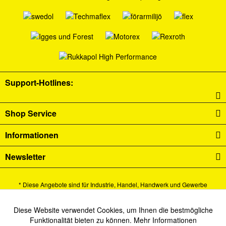
Support-Hotlines:
Shop Service
Informationen
Newsletter
* Diese Angebote sind für Industrie, Handel, Handwerk und Gewerbe
bestimmt.
Alle Preise verstehen sich zzgl. Mehrwertsteuer und
Versandkosten
und ggf.
Diese Website verwendet Cookies, um Ihnen die bestmögliche
Aktiv
Funktionale
Funktionalität bieten zu können.
Mehr Informationen
Nachnahmegebühren, wenn nicht anders beschrieben.