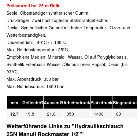
Preisvorteil bei 25 m Rolle
Seele: Ölbeständiger synthetischer Gummi.
Druckträger: Zwei hochzugfeste Stahldrahtgeflechte.
Decke: Synthetischer Gummi mit hoher Temperatur-, Ozon- und
Wetterbeständigkeit.
Dauerbetrieb: - 40°C / + 100°C
Max. Betriebstemperatur 125°C.
Empfohlene Medien: Mineralöl, Wasser, Öl auf Polyglykolbasis,
Synthetik-Esterbasis Wasser-/Ölemulsionen Rapsöl, Diesel (bis
93°C).
Max. Arbeitsdruck: 350 bar
Max. Betriebsdruck: 1400 bar
mm
GeflechtØ
AussenØ
Arbeitsdruck
Platzdruck
Biegeradiu
12,7
19,8
21,8
350
1400
89
Weiterführende Links zu "Hydraulikschlauch
2SN Manuli Rockmaster 1/2""