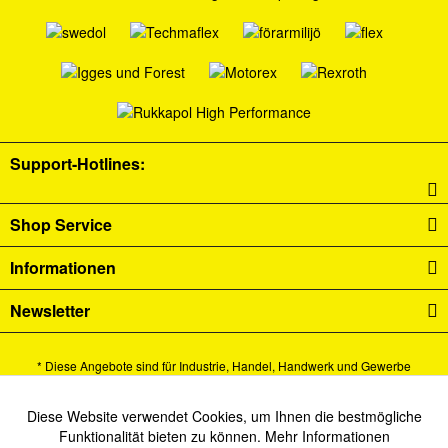
Support-Hotlines:
Shop Service
Informationen
Newsletter
* Diese Angebote sind für Industrie, Handel, Handwerk und Gewerbe
bestimmt.
Alle Preise verstehen sich zzgl. Mehrwertsteuer und
Versandkosten
und ggf.
Diese Website verwendet Cookies, um Ihnen die bestmögliche
Aktiv
Funktionale
Funktionalität bieten zu können.
Mehr Informationen
Nachnahmegebühren, wenn nicht anders beschrieben.