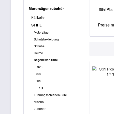
Motorsägenzubehör
Stihl Pic
Fällkeile
Preise 
STIHL
Motorsägen
Schutzbekleidung
Schuhe
Helme
Sägeketten Stihl
.325
3/8
1/4
1,1
Führungsschienen Stihl
Mischöl
Zubehör