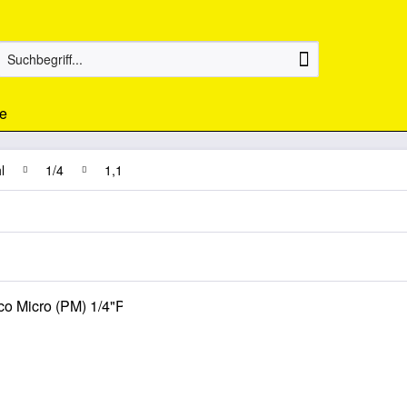
e
l
1/4
1,1