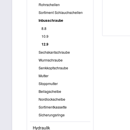
Rohrschellen
Sortiment Schlauchschellen
Inbusschraube
8.8
10.9
12.9
Sechskantschraube
Wurmschraube
Senkkopfschraube
Mutter
Stoppmutter
Beilagscheibe
Nordlockscheibe
Sortimentkassette
Sicherungsringe
Hydraulik