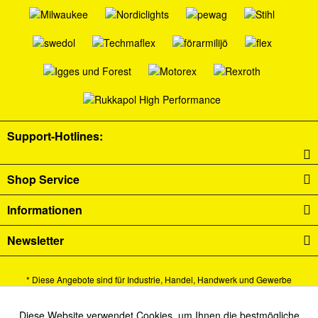
Support-Hotlines:
Shop Service
Informationen
Newsletter
* Diese Angebote sind für Industrie, Handel, Handwerk und Gewerbe
bestimmt.
Alle Preise verstehen sich zzgl. Mehrwertsteuer und
Versandkosten
und ggf.
Diese Website verwendet Cookies, um Ihnen die bestmögliche
Aktiv
Funktionale