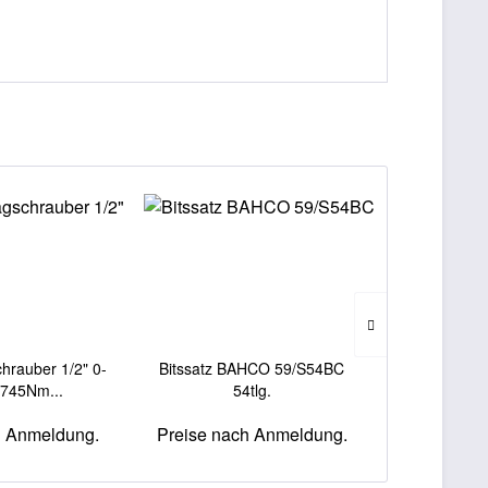
TIPP!
hrauber 1/2" 0-
Bitssatz BAHCO 59/S54BC
Messrad S
 745Nm...
54tlg.
H48
h Anmeldung.
Preise nach Anmeldung.
Preise na