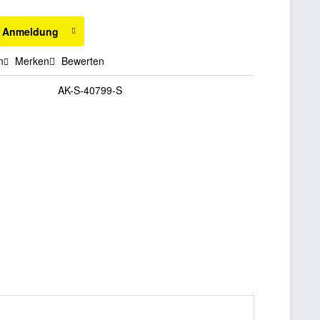
h Anmeldung
n
Merken
Bewerten
AK-S-40799-S