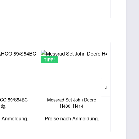
TIPP!
HCO 59/S54BC
Messrad Set John Deere
SIP Prote
tlg.
H480, H414
Regenjacke 
h Anmeldung.
Preise nach Anmeldung.
Preise na