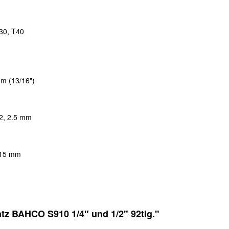
T30, T40
mm (13/16")
 2, 2.5 mm
4-15 mm
tz BAHCO S910 1/4" und 1/2" 92tlg."