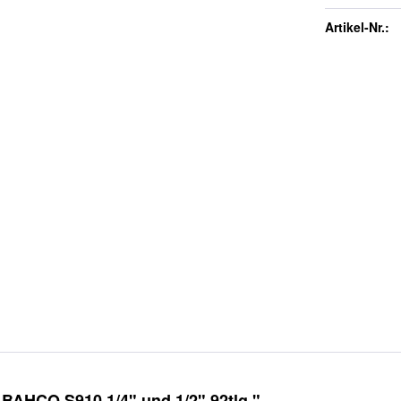
Artikel-Nr.:
BAHCO S910 1/4" und 1/2" 92tlg."