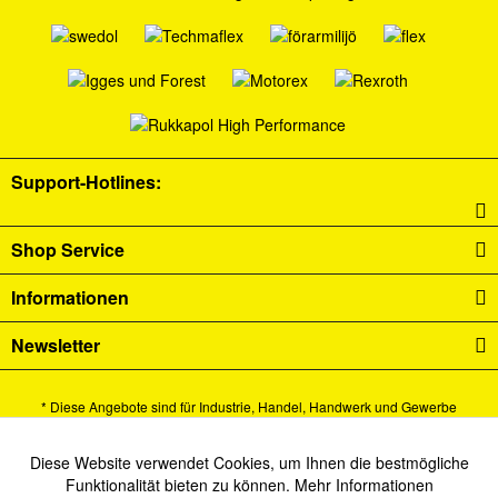
Support-Hotlines:
Shop Service
Informationen
Newsletter
* Diese Angebote sind für Industrie, Handel, Handwerk und Gewerbe
bestimmt.
Alle Preise verstehen sich zzgl. Mehrwertsteuer und
Versandkosten
und ggf.
Diese Website verwendet Cookies, um Ihnen die bestmögliche
Aktiv
Funktionale
Funktionalität bieten zu können.
Mehr Informationen
Nachnahmegebühren, wenn nicht anders beschrieben.