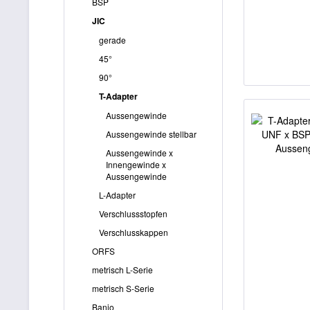
BSP
JIC
gerade
45°
90°
T-Adapter
Aussengewinde
Aussengewinde stellbar
Aussengewinde x
Innengewinde x
Aussengewinde
L-Adapter
Verschlussstopfen
Verschlusskappen
ORFS
metrisch L-Serie
metrisch S-Serie
Banjo