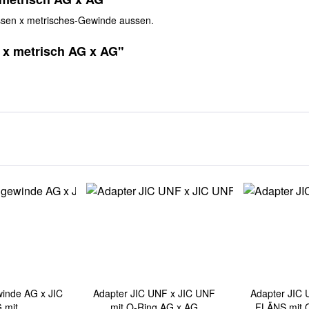
ssen x metrisches-Gewinde aussen.
 x metrisch AG x AG"
winde AG x JIC
Adapter JIC UNF x JIC UNF
Adapter JIC
mit...
mit O-Ring AG x AG
FLÄNS mit O