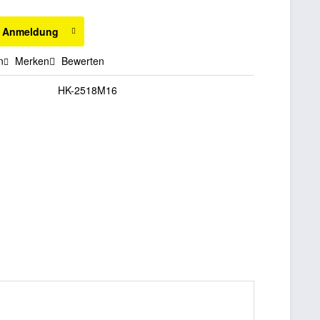
h Anmeldung
n
Merken
Bewerten
HK-2518M16