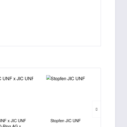
 UNF x JIC UNF
Stopfen JIC UNF
90° kompakt
-Ring AG x...