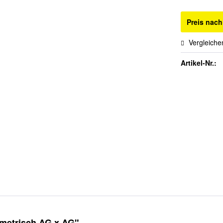
Preis nac
Vergleiche
Artikel-Nr.:
 metrisch AG x AG"