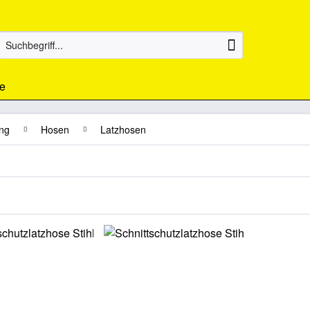
e
ng
Hosen
Latzhosen