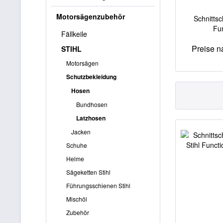
Motorsägenzubehör
Schnittsc
Fu
Fällkeile
Preise 
STIHL
Motorsägen
Schutzbekleidung
Hosen
Bundhosen
Latzhosen
Jacken
Schuhe
Helme
Sägeketten Stihl
Führungsschienen Stihl
Mischöl
Zubehör