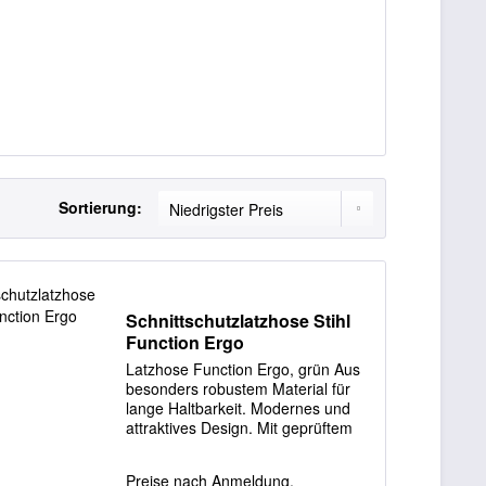
Sortierung:
Schnittschutzlatzhose Stihl
Function Ergo
Latzhose Function Ergo, grün Aus
besonders robustem Material für
lange Haltbarkeit. Modernes und
attraktives Design. Mit geprüftem
Schnittschutz (EN 381). Farbe
olivgrün, warnorange und schwarz.
Preise nach Anmeldung.