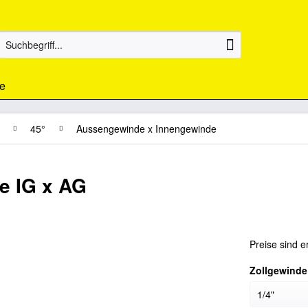
e
45°
Aussengewinde x Innengewinde
e IG x AG
Preise sind e
Zollgewinde