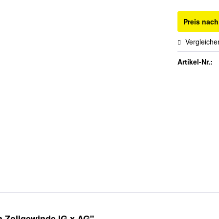
Preis nac
Vergleiche
Artikel-Nr.:
 Zollgewinde IG x AG"