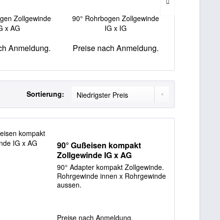
gen Zollgewinde
90° Rohrbogen Zollgewinde
90° Winkel Z
G x AG
IG x IG
AG k
ch Anmeldung.
Preise nach Anmeldung.
Preise nac
Sortierung:
90° Gußeisen kompakt
Zollgewinde IG x AG
90° Adapter kompakt Zollgewinde.
Rohrgewinde innen x Rohrgewinde
aussen.
Preise nach Anmeldung.