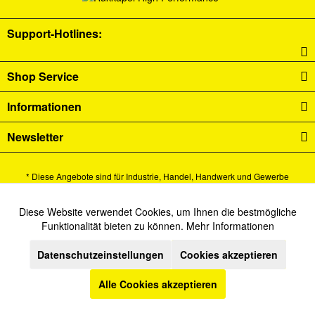
Support-Hotlines:
Shop Service
Informationen
Newsletter
* Diese Angebote sind für Industrie, Handel, Handwerk und Gewerbe
bestimmt.
Alle Preise verstehen sich zzgl. Mehrwertsteuer und
Versandkosten
und ggf.
Diese Website verwendet Cookies, um Ihnen die bestmögliche
Aktiv
Funktionale
Funktionalität bieten zu können.
Mehr Informationen
Nachnahmegebühren, wenn nicht anders beschrieben.
Datenschutzeinstellungen
Cookies akzeptieren
Cookie-Einstellungen
Newsletter
Kontakt
Inaktiv
Marketing
Versand und Zahlungsbedingungen
Datenschutz
AGB
Alle Cookies akzeptieren
Inaktiv
Tracking
Impressum