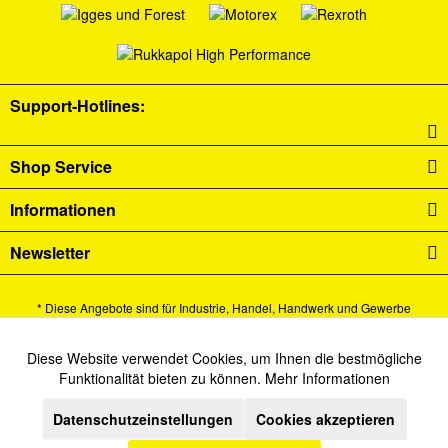
Support-Hotlines:
Shop Service
Informationen
Newsletter
* Diese Angebote sind für Industrie, Handel, Handwerk und Gewerbe
bestimmt.
Alle Preise verstehen sich zzgl. Mehrwertsteuer und
Versandkosten
und ggf.
Diese Website verwendet Cookies, um Ihnen die bestmögliche
Aktiv
Funktionale
Funktionalität bieten zu können.
Mehr Informationen
Nachnahmegebühren, wenn nicht anders beschrieben.
Datenschutzeinstellungen
Cookies akzeptieren
Inaktiv
Cookie-Einstellungen
Newsletter
Kontakt
Marketing